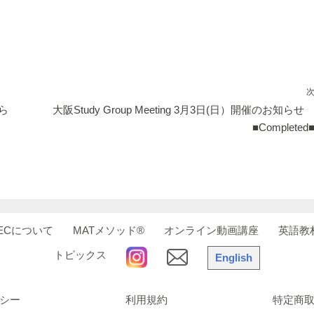
a
n
n
m
c
k
e
ail
e
e
b
dI
o
n
o
知ら
大阪Study Group Meeting 3月3日(日）開催のお知ら
■Completed
k
EECについて
MATメソッド®
オンライン動画講座
英語教
トピックス
English
シー
利用規約
特定商