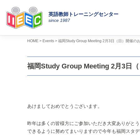
英語教師トレーニングセンター
コ
since 1987
ン
テ
ン
>
>
HOME
Events
福岡Study Group Meeting 2月3日（日）開催のお
ツ
へ
ス
福岡Study Group Meeting 2月
キ
ッ
プ
あけましておめでとうございます。
昨年は多くの皆様方にご参加いただき大変ありがとう
できるように努めてまいりますので今年も福岡スタデ