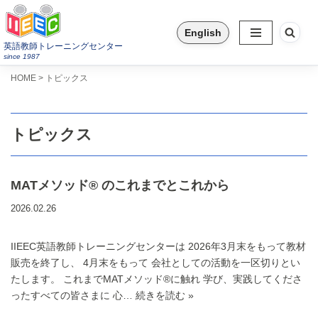
English
コ
英語教師トレーニングセンター
ン
since 1987
テ
>
HOME
トピックス
ン
ツ
へ
トピックス
ス
キ
ッ
MATメソッド® のこれまでとこれから
プ
2026.02.26
IIEEC英語教師トレーニングセンターは 2026年3月末をもって教材
販売を終了し、 4月末をもって 会社としての活動を一区切りとい
たします。 これまでMATメソッド®に触れ 学び、実践してくださ
ったすべての皆さまに 心…
続きを読む »