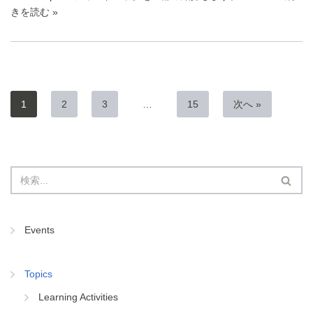
きを読む »
1
2
3
…
15
次へ »
Events
Topics
Learning Activities