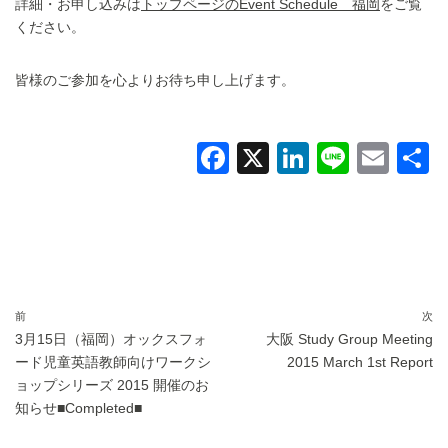
詳細・お申し込みは
トップページのEvent Schedule 福岡
をご覧
ください。
皆様のご参加を心よりお待ち申し上げます。
F
X
Li
Li
E
a
n
n
m
c
k
e
ail
e
e
b
dI
o
n
前
次
3月15日（福岡）オックスフォ
大阪 Study Group Meeting
o
ード児童英語教師向けワークシ
2015 March 1st Report
k
ョップシリーズ 2015 開催のお
知らせ■Completed■