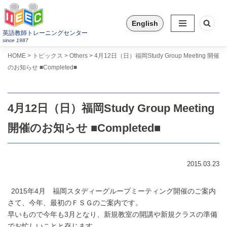
English
コ
英語教師トレーニングセンター
ン
since 1987
テ
>
>
>
HOME
トピックス
Others
4月12日（日）福岡Study Group Meeting 開催
ン
のお知らせ ■Completed■
ツ
へ
ス
4月12日（日）福岡Study Group Meeting
キ
ッ
開催のお知らせ ■Completed■
プ
2015.03.23
2015年4月 福岡スタディーグループミーティング開催のご案内
さて、今年、最初のＦＳＧのご案内です。
早いもので今年も3月となり、新規教室の開講や新規クラスの準備
でお忙しいことと存じます。