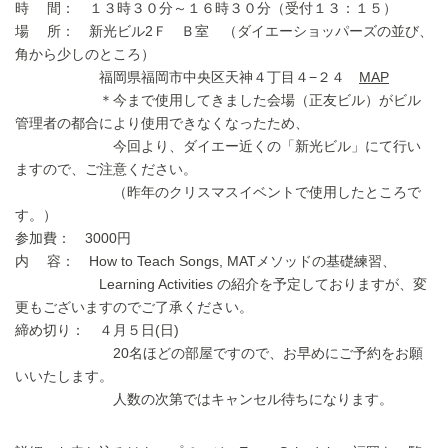
時 間： １３時３０分～１６時３０分（受付１３：１５）
場 所： 新光ビル2Ｆ Ｂ室 （ダイエーショッパーズの並び、
角から少しのところ）
福岡県福岡市中央区天神４丁目４−２４
MAP
＊今まで使用してきました会場（正友ビル）がビル
管理者の都合により使用できなくなったため、
今回より、ダイエー近くの「新光ビル」にて行い
ますので、ご注意ください。
（昨年のクリスマスイベントで使用したところで
す。）
参加費： 3000円
内 容： How to Teach Songs, MATメソッドの基礎練習、
Learning Activities の紹介を予定しておりますが、変
更もございますのでご了承ください。
締め切り： ４月５日(日)
20名ほどの部屋ですので、お早めにご予約をお願
いいたします。
人数の次第ではキャンセル待ちになります。