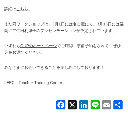
詳細は
こちら
。
また同ワークショップは、3月1日には名古屋にて、3月15日には福
岡にて仲田利津子のプレゼンテーションが予定されています。
いずれも
OUPのホームページ
でご確認、事前予約をされて、ぜひ
足をお運びください。
みなさまにお会いできることを楽しみにしております！
IIEEC Teacher Training Center
F
X
Li
Li
E
a
n
n
m
c
k
e
ail