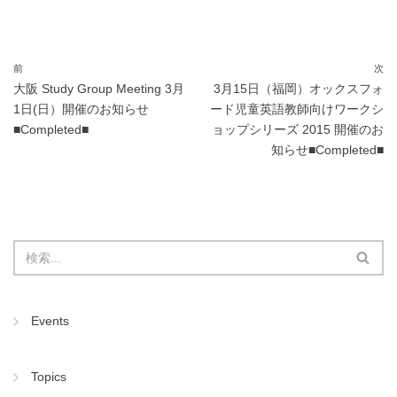
e
e
b
dI
o
n
前
次
大阪 Study Group Meeting 3月
3月15日（福岡）オックスフォ
o
1日(日）開催のお知らせ
ード児童英語教師向けワークシ
k
■Completed■
ョップシリーズ 2015 開催のお
知らせ■Completed■
Events
Topics