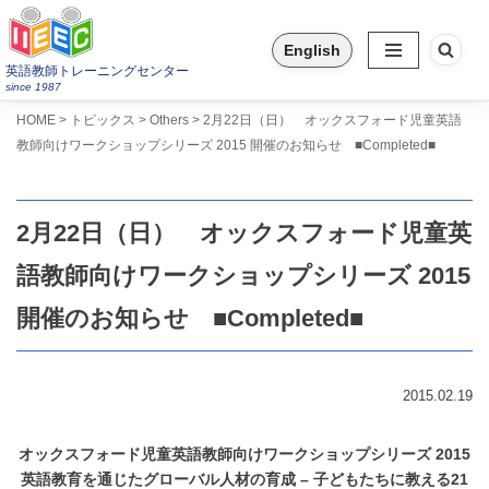
English
コ
英語教師トレーニングセンター
ン
since 1987
テ
>
>
>
HOME
トピックス
Others
2月22日（日） オックスフォード児童英語
ン
教師向けワークショップシリーズ 2015 開催のお知らせ ■Completed■
ツ
へ
ス
2月22日（日） オックスフォード児童英
キ
ッ
語教師向けワークショップシリーズ 2015
プ
開催のお知らせ ■Completed■
2015.02.19
オックスフォード児童英語教師向けワークショップシリーズ 2015
英語教育を通じたグローバル人材の育成 – 子どもたちに教える21