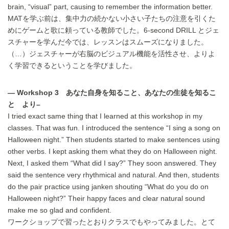
brain, “visual” part, causing to remember the information better.
MATを学ぶ前は、集中力の続かない小さい子たちの注意を引くた
めにゲームと歌に頼っている教師でした。6-second DRILL とジェ
スチャーを学んだ今では、レッスンはスムーズになりました。
（…）ジェスチャーが右脳のビジュアル機能を活性させ、よりよ
く学習できるということを学びました。
— Workshop 3 あなた自身を知ること、あなたの生徒を知るこ
と より–
I tried exact same thing that I learned at this workshop in my
classes. That was fun. I introduced the sentence “I sing a song on
Halloween night.” Then students started to make sentences using
other verbs. I kept asking them what they do on Halloween night.
Next, I asked them “What did I say?” They soon answered. They
said the sentence very rhythmical and natural. And then, students
do the pair practice using janken shouting “What do you do on
Halloween night?” Their happy faces and clear natural sound
make me so glad and confident.
ワークショップで習ったとおりクラスでもやってみました。とて