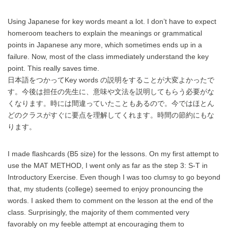
Using Japanese for key words meant a lot. I don’t have to expect
homeroom teachers to explain the meanings or grammatical
points in Japanese any more, which sometimes ends up in a
failure. Now, most of the class immediately understand the key
point. This really saves time.
日本語をつかってKey words の説明をすることが大変よかったで
す。今後は担任の先生に、意味や文法を説明してもらう必要がな
くなります。時には間違っていたこともあるので。今ではほとん
どのクラスがすぐに要点を理解してくれます。時間の節約にもな
ります。
I made flashcards (B5 size) for the lessons. On my first attempt to
use the MAT METHOD, I went only as far as the step 3: S-T in
Introductory Exercise. Even though I was too clumsy to go beyond
that, my students (college) seemed to enjoy pronouncing the
words. I asked them to comment on the lesson at the end of the
class. Surprisingly, the majority of them commented very
favorably on my feeble attempt at encouraging them to