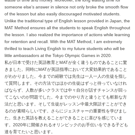
waste of time and money. Moreover, the long waiting time for
someone else’s answer in silence not only broke the smooth flow
of the lesson but also easily discouraged motivated students.
Unlike the traditional type of English lesson provided in Japan, the
MAT Method ensures all the students to speak English throughout
the lesson. I also realized the importance of actions while learning
for retention and recall. With the MAT Method, I am extremely
thrilled to teach Living English to my future students who will be
little ambassadors at the Tokyo Olympic Games in 2020.
私が日本で受けた英語教育とMATが全く違うものであることに驚
きました。同時にMATが英語指導において大変効果的であること
がわかりました。今までの経験では先生は一人一人の生徒を指し
て質問します。その方法ではほかの生徒はずっと待っていなけれ
ばならず、人数が多いクラスでは中々自分が話すチャンスが回っ
てこないのが問題でした。今までのやり方と違うとても斬新な方
法だと思います。そして生徒がレッスン中最大限話すことができ
るのが素晴らしいです。さらにジェスチャーの重要性を学びまし
た。生きた英語を教えることができることに喜びを感じていま
す。2020年に開催されるオリンピックのお手伝いをできる子ども
達を育てたいと思います。