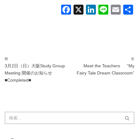
F
X
Li
Li
E
a
n
n
m
c
k
e
ail
e
e
b
dI
o
n
前
次
3月2日（日）大阪Study Group
Meet the Teachers “My
o
Meeting 開催のお知らせ
Fairy Tale Dream Classroom”
k
■Completed■