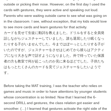
outside or picking their nose. However, on the first day I used the
cards with gestures, they were active and speaking out loud.
Parents who were waiting outside came to see what was going on
in the classroom. I see, without exception, that my kids would love
to see more cards and learn gestures for that activity.
カードを見せて生徒に動詞を教えました。ドリルをすると全員発
話しながらジェスチャーしていました。誰も退屈したり眠くなっ
たりする子がいませんでした。今まではぼーっとしたりする子が
いたのですが、ジェスチャーをさせはじめてから彼らはアクティ
ブになり大きな声で話すようになりました。外で待っていた保護
者の方も教室で何が起こったのか見に来るほどでした。子供たち
はもっとたくさんのカードを見てジェスチャーをしたいようで
す。
Before taking the MAT training, I was the teacher who relies on
games and music in order to have attentions by younger students
whose concentration is so limited. Now that I learned the 6-
second DRILL and gestures, the class relation got easier and
smoother. (…) I learned that gestures activate the right side of the