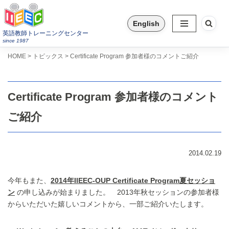
English
コ
英語教師トレーニングセンター
ン
since 1987
テ
>
>
HOME
トピックス
Certificate Program 参加者様のコメントご紹介
ン
ツ
へ
Certificate Program 参加者様のコメント
ス
キ
ご紹介
ッ
プ
2014.02.19
今年もまた、
2014年IIEEC-OUP Certificate Program夏セッショ
ン
の申し込みが始まりました。 2013年秋セッションの参加者様
からいただいた嬉しいコメントから、一部ご紹介いたします。