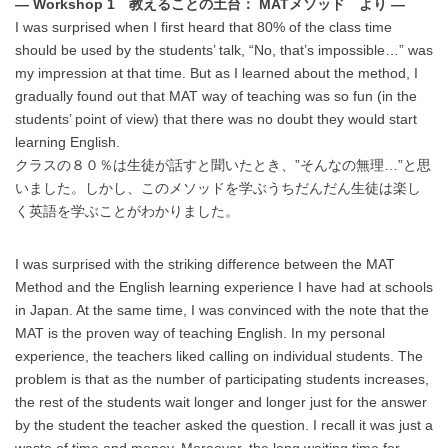
— Workshop 1 教えることの土台： MATメソッド より —
I was surprised when I first heard that 80% of the class time
should be used by the students’ talk, “No, that’s impossible…” was
my impression at that time. But as I learned about the method, I
gradually found out that MAT way of teaching was so fun (in the
students’ point of view) that there was no doubt they would start
learning English.
クラスの８０％は生徒が話すと聞いたとき、”そんなの無理…”と思
いました。しかし、このメソッドを学ぶうちだんだん生徒は楽し
く英語を学ぶことがわかりました。
I was surprised with the striking difference between the MAT
Method and the English learning experience I have had at schools
in Japan. At the same time, I was convinced with the note that the
MAT is the proven way of teaching English. In my personal
experience, the teachers liked calling on individual students. The
problem is that as the number of participating students increases,
the rest of the students wait longer and longer just for the answer
by the student the teacher asked the question. I recall it was just a