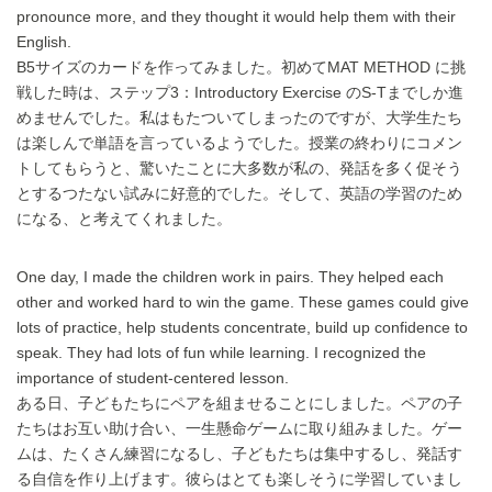
pronounce more, and they thought it would help them with their
English.
B5サイズのカードを作ってみました。初めてMAT METHOD に挑
戦した時は、ステップ3：Introductory Exercise のS-Tまでしか進
めませんでした。私はもたついてしまったのですが、大学生たち
は楽しんで単語を言っているようでした。授業の終わりにコメン
トしてもらうと、驚いたことに大多数が私の、発話を多く促そう
とするつたない試みに好意的でした。そして、英語の学習のため
になる、と考えてくれました。
One day, I made the children work in pairs. They helped each
other and worked hard to win the game. These games could give
lots of practice, help students concentrate, build up confidence to
speak. They had lots of fun while learning. I recognized the
importance of student-centered lesson.
ある日、子どもたちにペアを組ませることにしました。ペアの子
たちはお互い助け合い、一生懸命ゲームに取り組みました。ゲー
ムは、たくさん練習になるし、子どもたちは集中するし、発話す
る自信を作り上げます。彼らはとても楽しそうに学習していまし