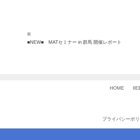
前
■NEW■ MATセミナー in 群馬 開催レポート
HOME
II
プライバシーポリ