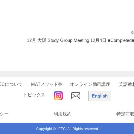
c
k
e
ail
e
e
b
dI
o
n
o
12月 大阪 Study Group Meeting 12月4日 ■Completed
k
EECについて
MATメソッド®
オンライン動画講座
英語教
トピックス
English
シー
利用規約
特定商
Copyright © IIEEC, All Rights reserved