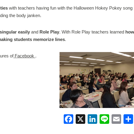
ities
with teachers having fun with the Halloween Hokey Pokey song
uding the body janken.
singular easily
and
Role Play
. With Role Play teachers learned
ho
 making students memorize lines
.
ures of
Facebook
.
F
X
Li
Li
E
a
n
n
m