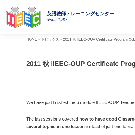
英語教師トレーニングセンター
コ
since 1987
ン
テ
ン
>
>
HOME
トピックス
2011 秋 IIEEC-OUP Certificate Program
ツ
へ
ス
2011 秋 IIEEC-OUP Certificate 
キ
ッ
プ
We have just finished the 6 module IIEEC-OUP Teacher 
The last sessions covered
how to have good Class
several topics in one lesson
instead of just one topic.