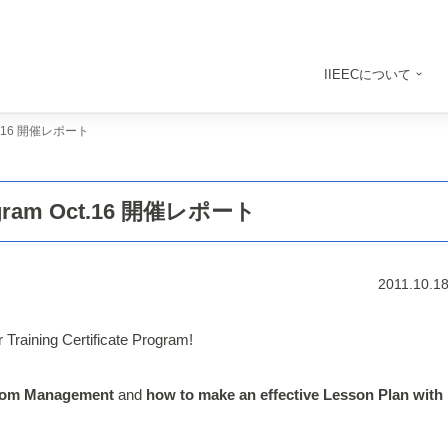
IIEECについて
 Oct.16 開催レポート
Program Oct.16 開催レポート
2011.10.1
Training Certificate Program!
room Management
and
how to make an effective Lesson Plan with