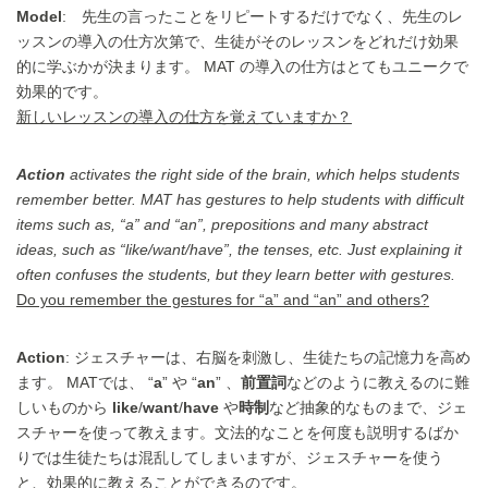
Model
: 先生の言ったことをリピートするだけでなく、先生のレ
ッスンの導入の仕方次第で、生徒がそのレッスンをどれだけ効果
的に学ぶかが決まります。 MAT の導入の仕方はとてもユニークで
効果的です。
新しいレッスンの導入の仕方を覚えていますか？
Action
activates the right side of the brain, which helps students
remember better. MAT has gestures to help students with difficult
items such as, “a” and “an”, prepositions and many abstract
ideas, such as “like/want/have”, the tenses, etc. Just explaining it
often confuses the students, but they learn better with gestures.
Do you remember the gestures for “a” and “an” and others?
Action
: ジェスチャーは、右脳を刺激し、生徒たちの記憶力を高め
ます。 MATでは、 “
a
” や “
an
” 、
前置詞
などのように教えるのに難
しいものから
like
/
want
/
have
や
時制
など抽象的なものまで、ジェ
スチャーを使って教えます。文法的なことを何度も説明するばか
りでは生徒たちは混乱してしまいますが、ジェスチャーを使う
と、効果的に教えることができるのです。