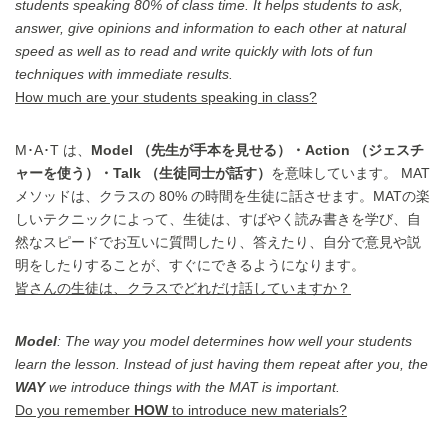
students speaking 80% of class time. It helps students to ask,
answer, give opinions and information to each other at natural
speed as well as to read and write quickly with lots of fun
techniques with immediate results.
How much are your students speaking in class?
M･A･T は、
Model （先生が手本を見せる）・Action （ジェスチ
ャーを使う）・Talk （生徒同士が話す）
を意味しています。 MAT
メソッドは、クラスの 80% の時間を生徒に話させます。MATの楽
しいテクニックによって、生徒は、すばやく読み書きを学び、自
然なスピードでお互いに質問したり、答えたり、自分で意見や説
明をしたりすることが、すぐにできるようになります。
皆さんの生徒は、クラスでどれだけ話していますか？
Model
: The way you model determines how well your students
learn the lesson. Instead of just having them repeat after you, the
WAY
we introduce things with the MAT is important.
Do you remember
HOW
to introduce new materials?