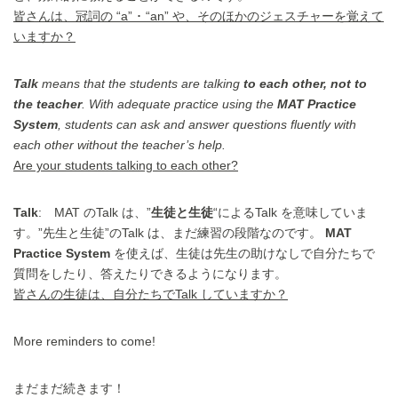
皆さんは、冠詞の “a” ･ “an” や、そのほかのジェスチャーを覚えて
いますか？
Talk
means that the students are talking
to each other, not to
the teacher
. With adequate practice using the
MAT Practice
System
, students can ask and answer questions fluently with
each other without the teacher’s help.
Are your students talking to each other?
Talk
: MAT のTalk は、”
生徒と生徒
“によるTalk を意味していま
す。”先生と生徒”のTalk は、まだ練習の段階なのです。
MAT
Practice System
を使えば、生徒は先生の助けなしで自分たちで
質問をしたり、答えたりできるようになります。
皆さんの生徒は、自分たちでTalk していますか？
More reminders to come!
まだまだ続きます！