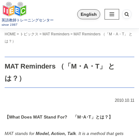
English
コ
英語教師トレーニングセンター
ン
since 1987
テ
>
>
>
HOME
トピックス
MAT Reminders
MAT Reminders （「M・A・T」 と
ン
は？）
ツ
へ
ス
MAT Reminders （「M・A・T」 と
キ
ッ
は？）
プ
2010.10.11
【What Does MAT Stand For? 「M･A･T」とは？】
MAT stands for
Model, Action, Talk
. It is a method that gets