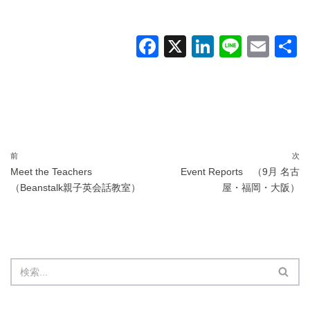
F
X
Li
Li
E
a
n
n
m
c
k
e
ail
e
e
b
dI
o
n
前
次
Meet the Teachers
Event Reports （9月 名古
o
（Beanstalk親子英会話教室）
屋・福岡・大阪）
k