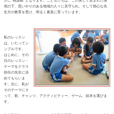
さに ‘桃源郷’ となります。こどもたちは、この美しく恵まれた環
境の下、思いやりのある地域の人々に見守られ、そして熱心な先
生方の教育を受け、明るく素直に育っています。
私のレッスン
は、いたってシ
ンプルです。
はじめに、その
日のレッスン・
テーマをクラス
担任の先生に決
めてもらいま
す。次に、私が
そのテーマにそ
って、歌、チャンツ、アクティビティー、ゲーム、絵本を選びま
す。