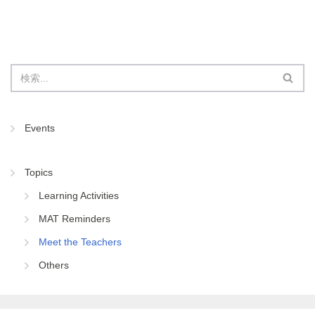
k
Events
Topics
Learning Activities
MAT Reminders
Meet the Teachers
Others