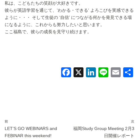
私は、こどもたちの笑顔が大好きです。
彼らが英語学習を通じて、’わかる・できる’ よろこびを実感できる
ように・・・ そして生徒の ‘自信’ につながる何かを発見できる場
になるように、これからも努力したいと思います。
ここ福島で、彼らの成長を見守り続けます。
F
X
Li
Li
E
a
n
n
m
c
k
e
ail
e
e
b
dI
o
n
前
次
LET’S GO WEBINARS and
福岡Study Group Meeting 2月3
o
FEBINAR this weekend!
日開催レポート