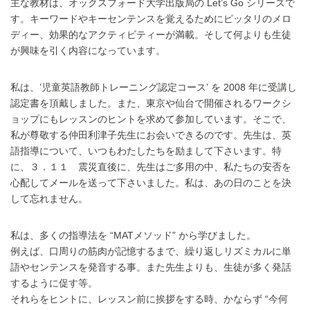
主な教材は、オックスフォード大学出版局の Let’s Go シリーズで
す。キーワードやキーセンテンスを覚えるためにピッタリのメロ
ディー、効果的なアクティビティーが満載。そして何よりも生徒
が興味を引く内容になっています。
私は、’児童英語教師トレーニング認定コース’ を 2008 年に受講し
認定書を頂戴しました。また、東京や仙台で開催されるワークシ
ョップにもレッスンのヒントを求めて参加しています。そこで、
私が尊敬する仲田利津子先生にお会いできるのです。先生は、英
語指導について、いつもわたしたちを励まして下さいます。特
に、３．１１ 震災直後に、先生はご多用の中、私たちの安否を
心配してメールを送って下さいました。私は、あの日のことを決
して忘れません。
私は、多くの指導法を “MATメソッド” から学びました。
例えば、口周りの筋肉が記憶するまで、繰り返しリズミカルに単
語やセンテンスを発音する事。また先生よりも、生徒が多く発話
するように促す等。
それらをヒントに、レッスン前に挨拶をする時、かならず “今何