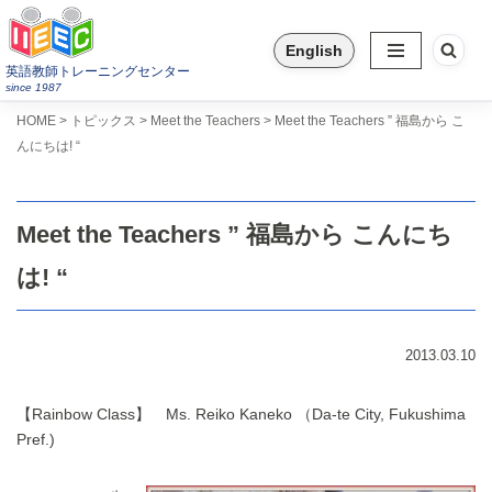
English
コ
英語教師トレーニングセンター
ン
since 1987
テ
>
>
>
HOME
トピックス
Meet the Teachers
Meet the Teachers ” 福島から こ
ン
んにちは! “
ツ
へ
ス
Meet the Teachers ” 福島から こんにち
キ
ッ
は! “
プ
2013.03.10
【Rainbow Class】 Ms. Reiko Kaneko （Da-te City, Fukushima
Pref.)